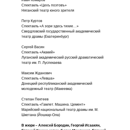
Иван Комаров
Спектакль «Цехъ поэтовъ»
Няганский театр юного зрителя
Петр Куртов
Спектакль «А зори здесь тихие…»
Свердловский государственный академический
театр драмы (Екатеринбург)
Сергей Васин
Спектакль «Акакий»
Луганский академический русский драматический
театр им. П. Луспекаева
Максим Жданович
Спектакль «Левша»
Донецкий республиканский академический
молодежный театр (Макеевка)
Степан Пектеев
Спектакль «Гамлет. Машина. Цемент»
Марийский национальный театр драмы им. М.
Шкетана (Йошкар-Ола)
В жюри – Алексей Бородин, Георгий Исаакян,