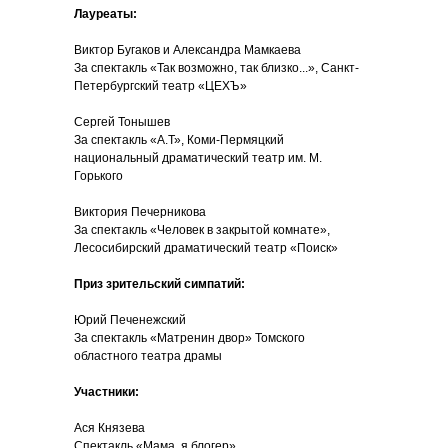
Лауреаты:
Виктор Бугаков и Александра Мамкаева
За спектакль «Так возможно, так близко...», Санкт-
Петербургский театр «ЦЕХЪ»
Сергей Тонышев
За спектакль «А.Т», Коми-Пермяцкий
национальный драматический театр им. М.
Горького
Виктория Печерникова
За спектакль «Человек в закрытой комнате»,
Лесосибирский драматический театр «Поиск»
Приз зрительский симпатий:
Юрий Печенежский
За спектакль «Матренин двор» Томского
областного театра драмы
Участники:
Ася Князева
Спектакль «Мама, я блогер»