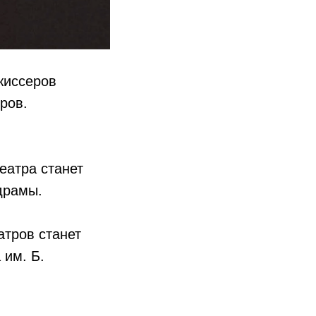
жиссеров
ров.
еатра станет
драмы.
тров станет
 им. Б.