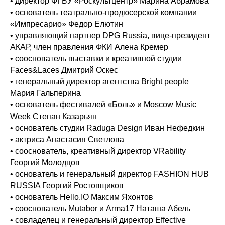
• директор ФГБУ «Роскультцентр» Марина Абрамова
• основатель театрально-продюсерской компании
«Импресарио» Федор Елютин
• управляющий партнер DPG Russia, вице-президент
АКАР, член правления ФКИ Алена Кремер
• сооснователь выставки и креативной студии
Faces&Laces Дмитрий Оскес
• генеральный директор агентства Bright people
Мария Гальперина
• основатель фестивалей «Боль» и Moscow Music
Week Степан Казарьян
• основатель студии Raduga Design Иван Нефедкин
• актриса Анастасия Светлова
• сооснователь, креативный директор VRability
Георгий Молодцов
• основатель и генеральный директор FASHION HUB
RUSSIA Георгий Ростовщиков
• основатель Hello.IO Максим Яхонтов
• сооснователь Mutabor и Arma17 Наташа Абель
• совладелец и генеральный директор Effective