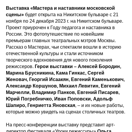
Выставка «Мастера и наставники московской
сцены»
будет открыта на Никитском бульваре с 21
ноября по 24 декабря 2023 г. на Никитском бульваре.
Проект приурочен к Году педагога и наставника в
России. Это фотопутешествие по новейшим
премьерам главных театральных мэтров Москвы.
Рассказ о Мастерах, чьи спектакли вошли в историю
отечественной культуры и стали источником
творческого вдохновения для нового поколения
режиссеров.
Герои выставки – Алексей Бородин,
Марина Брусникина, Кама Гинкас, Сергей
Женовач, Георгий Исаакян, Евгений Каменькович,
Александр Коршунов, Михаил Левитин, Евгений
Марчелли, Владимир Панков, Евгений Писарев,
Юрий Погребничко, Иван Поповски, Адольф
Шапиро, Генриетта Яновская
, – и их новые работы,
которые можно увидеть на сценах столичных театров.
На пресс-конференции выставку представит арт-
директор фестиваля «Уроки режиссуры»
Ольга