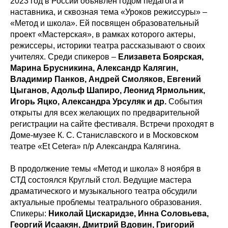
2023 год в России объявлен годом педагога и
наставника, и сквозная тема «Уроков режиссуры» –
«Метод и школа». Ей посвящен образовательный
проект «Мастерская», в рамках которого актеры,
режиссеры, историки театра рассказывают о своих
учителях. Среди спикеров –
Елизавета Боярская,
Марина Брусникина, Александр Калягин,
Владимир Панков, Андрей Смоляков, Евгений
Цыганов, Адольф Шапиро, Леонид Ярмольник,
Игорь Яцко, Александра Урсуляк и др.
События
открыты для всех желающих по предварительной
регистрации на сайте фестиваля. Встречи проходят в
Доме-музее К. С. Станиславского и в Московском
театре «Et Cetera» п/р Александра Калягина.
В продолжение темы «Метод и школа» 8 ноября в
СТД состоялся Круглый стол. Ведущие мастера
драматического и музыкального театра обсудили
актуальные проблемы театрального образования.
Спикеры:
Николай Цискаридзе, Инна Соловьева,
Георгий Исаакян, Дмитрий Вдовин, Григорий