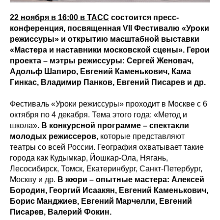
22 ноября в 16:00 в ТАСС
состоится пресс-
конференция, посвященная VII Фестивалю «Уроки
режиссуры» и открытию масштабной выставки
«Мастера и наставники московской сцены». Герои
проекта – мэтры режиссуры: Сергей Женовач,
Адольф Шапиро, Евгений Каменькович, Кама
Гинкас, Владимир Панков, Евгений Писарев и др.
Фестиваль «Уроки режиссуры» проходит в Москве с 6
октября по 4 декабря. Тема этого года: «Метод и
школа».
В конкурсной программе – спектакли
молодых режиссеров
, которые представляют
театры со всей России. География охватывает такие
города как Кудымкар, Йошкар-Ола, Нягань,
Лесосибирск, Томск, Екатеринбург, Санкт-Петербург,
Москву и др.
В жюри – опытные мастера: Алексей
Бородин, Георгий Исаакян, Евгений Каменькович,
Борис Манджиев, Евгений Марчелли, Евгений
Писарев, Валерий Фокин.