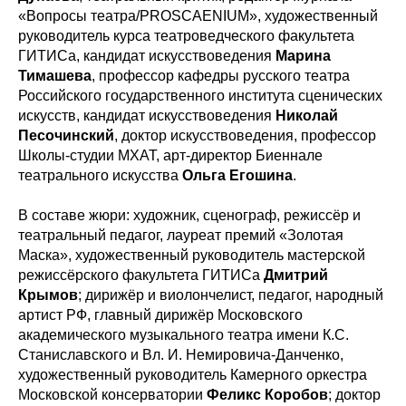
«Вопросы театра/PROSCAENIUM», художественный
руководитель курса театроведческого факультета
ГИТИСа, кандидат искусствоведения
Марина
Тимашева
, профессор кафедры русского театра
Российского государственного института сценических
искусств, кандидат искусствоведения
Николай
Песочинский
, доктор искусствоведения, профессор
Школы-студии МХАТ, арт-директор Биеннале
театрального искусства
Ольга Егошина
.
В составе жюри: художник, сценограф, режиссёр и
театральный педагог, лауреат премий «Золотая
Маска», художественный руководитель мастерской
режиссёрского факультета ГИТИСа
Дмитрий
Крымов
; дирижёр и виолончелист, педагог, народный
артист РФ, главный дирижёр Московского
академического музыкального театра имени К.С.
Станиславского и Вл. И. Немировича-Данченко,
художественный руководитель Камерного оркестра
Московской консерватории
Феликс Коробов
; доктор