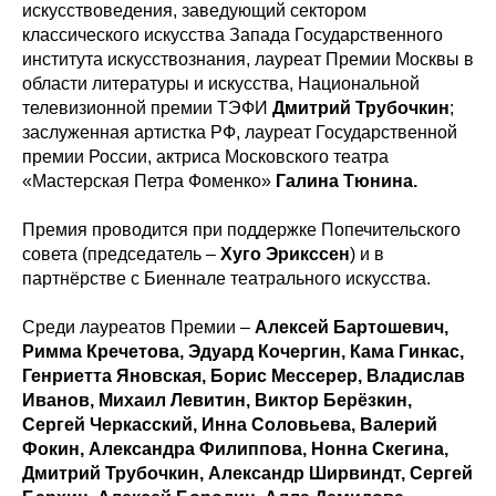
искусствоведения, заведующий сектором
классического искусства Запада Государственного
института искусствознания, лауреат Премии Москвы в
области литературы и искусства, Национальной
телевизионной премии ТЭФИ
Дмитрий Трубочкин
;
заслуженная артистка РФ, лауреат Государственной
премии России, актриса Московского театра
«Мастерская Петра Фоменко»
Галина Тюнина.
Премия проводится при поддержке Попечительского
совета (председатель –
Хуго Эрикссен
) и в
партнёрстве с Биеннале театрального искусства.
Среди лауреатов Премии –
Алексей Бартошевич,
Римма Кречетова, Эдуард Кочергин, Кама Гинкас,
Генриетта Яновская, Борис Мессерер, Владислав
Иванов, Михаил Левитин, Виктор Берёзкин,
Сергей Черкасский, Инна Соловьева, Валерий
Фокин, Александра Филиппова, Нонна Скегина,
Дмитрий Трубочкин, Александр Ширвиндт, Сергей