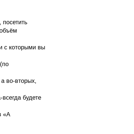
 посетить
 объём
и с которыми вы
(по
 а во-вторых,
-всегда будете
в «А