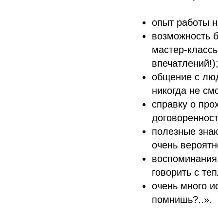
опыт работы н
возможность б
мастер-классы
впечатлений!)
общение с люд
никогда не см
справку о про
договоренност
полезные знак
очень вероятн
воспоминания,
говорить с те
очень много и
помнишь?..».