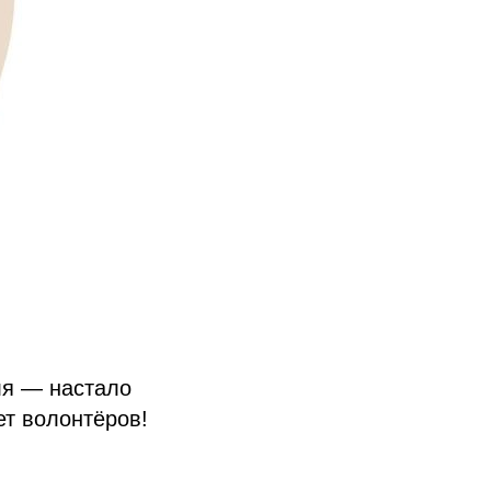
ля — настало
ет волонтёров!