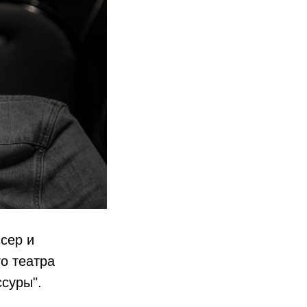
сер и
о театра
суры".